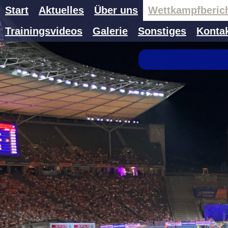
Start
Aktuelles
Über uns
Wettkampfberic
Trainingsvideos
Galerie
Sonstiges
Konta